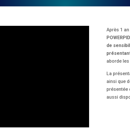
Après 1 an
POWERPI
de sensibi
présentant
aborde le
La présenta
ainsi que d
présentée 
aussi dispo