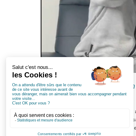
Vidéo de sensibilisation 
par
PLD
|
Jan 15, 2024
|
vidéo
Vidéo de sensibilisation à l’alcool Après 
présentons la première vidéo de sensibilis
intellectuelle. Cette vidéo aborde les risques